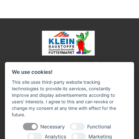
Impressum
Datenschutz
Widerruf-Formular
We use cookies!
Cookie-Einstellungen ändern
This site uses third-party website tracking
technologies to provide its services, constantly
Baustoffe Werner Klein GmbH
improve and display advertisements according to
In der Brückenwiese 9-13
users' interests. I agree to this and can revoke or
53639 Königswinter-Oberpleis
change my consent at any time with effect for the
Telefon Baustoffe: 0 22 44 / 92 10 - 0
future.
Telefon Baumarkt: 0 22 44 / 92 10 - 30
Mail:
info(at)baustoffe-klein.de
Necessary
Functional
Analytics
Marketing