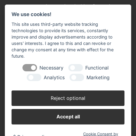
Impressum
Datenschutz
Widerruf-Formular
We use cookies!
Cookie-Einstellungen ändern
This site uses third-party website tracking
technologies to provide its services, constantly
Baustoffe Werner Klein GmbH
improve and display advertisements according to
In der Brückenwiese 9-13
users' interests. I agree to this and can revoke or
53639 Königswinter-Oberpleis
change my consent at any time with effect for the
Telefon Baustoffe: 0 22 44 / 92 10 - 0
future.
Telefon Baumarkt: 0 22 44 / 92 10 - 30
Mail:
info(at)baustoffe-klein.de
Necessary
Functional
Analytics
Marketing
Baustoffhandel
Montag - Freitag 07.00 - 17.00 Uhr
Samstag 07.30 - 13.00 Uhr
Reject optional
Baumarkt
Montag - Freitag 08.00 - 18.30 Uhr
Samstag 08.00 - 16.00 Uhr
Accept all
Cookie Consent by