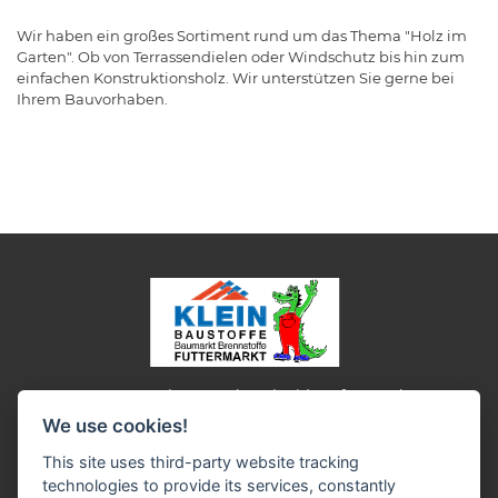
Wir haben ein großes Sortiment rund um das Thema "Holz im
Garten". Ob von Terrassendielen oder Windschutz bis hin zum
einfachen Konstruktionsholz. Wir unterstützen Sie gerne bei
Ihrem Bauvorhaben.
Impressum
Datenschutz
Widerruf-Formular
We use cookies!
Cookie-Einstellungen ändern
This site uses third-party website tracking
technologies to provide its services, constantly
Baustoffe Werner Klein GmbH