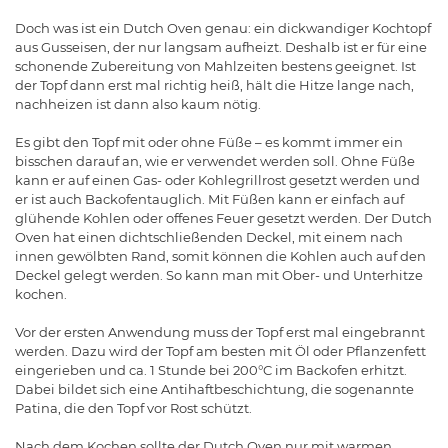
Doch was ist ein Dutch Oven genau: ein dickwandiger Kochtopf
aus Gusseisen, der nur langsam aufheizt. Deshalb ist er für eine
schonende Zubereitung von Mahlzeiten bestens geeignet. Ist
der Topf dann erst mal richtig heiß, hält die Hitze lange nach,
nachheizen ist dann also kaum nötig.
Es gibt den Topf mit oder ohne Füße – es kommt immer ein
bisschen darauf an, wie er verwendet werden soll. Ohne Füße
kann er auf einen Gas- oder Kohlegrillrost gesetzt werden und
er ist auch Backofentauglich. Mit Füßen kann er einfach auf
glühende Kohlen oder offenes Feuer gesetzt werden. Der Dutch
Oven hat einen dichtschließenden Deckel, mit einem nach
innen gewölbten Rand, somit können die Kohlen auch auf den
Deckel gelegt werden. So kann man mit Ober- und Unterhitze
kochen.
Vor der ersten Anwendung muss der Topf erst mal eingebrannt
werden. Dazu wird der Topf am besten mit Öl oder Pflanzenfett
eingerieben und ca. 1 Stunde bei 200°C im Backofen erhitzt.
Dabei bildet sich eine Antihaftbeschichtung, die sogenannte
Patina, die den Topf vor Rost schützt.
Nach dem Kochen sollte der Dutch Oven nur mit warmen