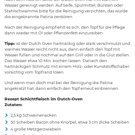
Wasser gereinigt werden. Auf Seife, Spülmittel, Bürsten oder
Stahlschwämme bitte für die Reinigung verzichten, das würde
die eingebrannte Patina zerstören.
Nach der Reinigung empfiehlt es sich, den Topf für die Pflege
dann wieder mit Öl oder Pflanzenfett einzureiben.
Tipp:
ist der Dutch Oven hartnäckig oder stark verschmutzt und
warmes Wasser reicht nicht aus, dann einfach den Topf mit
Wasser füllen und nochmal auf den Grill oder in die Glut stellen.
Das Wasser etwa 10 Min. kochen lassen. Danach den
hartnäckigen Schmutz mit einem Holz- oder Kunststoffschaber
vorsichtig vom Topfrand lösen.
Und wenn man doch mal bei der Reinigung die Patina
angekratzt hat, dann einfach den Topf erneut einbrennen.
Rezept Schichtfleisch im Dutch-Oven
Zutaten:
2,5 kg Schweinenacken
50 Scheiben Bacon ohne Knorpel, etwa 3 cm dicke Scheiben
4 große Metzgerzwiebeln