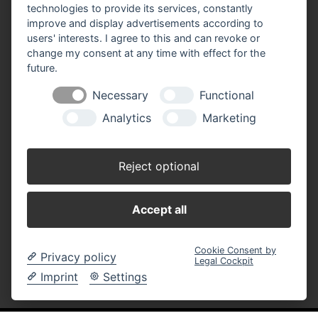
technologies to provide its services, constantly
Cookie-Einstellungen ändern
improve and display advertisements according to
users' interests. I agree to this and can revoke or
change my consent at any time with effect for the
Baustoffe Werner Klein GmbH
In der Brückenwiese 9-13
future.
53639 Königswinter-Oberpleis
Necessary
Functional
Telefon Baustoffe: 0 22 44 / 92 10 - 0
Analytics
Marketing
Telefon Baumarkt: 0 22 44 / 92 10 - 30
Mail:
info(at)baustoffe-klein.de
Reject optional
Baustoffhandel
Montag - Freitag 07.00 - 17.00 Uhr
Samstag 07.30 - 13.00 Uhr
Accept all
Baumarkt
Montag - Freitag 08.00 - 18.30 Uhr
Samstag 08.00 - 16.00 Uhr
Cookie Consent by
Privacy policy
Legal Cockpit
Imprint
Settings