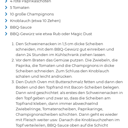
4 rote Paprikaschoten
5 Tomaten
10 große Champignons
Knoblauch (etwa 10 Zehen)
BBQ-Sauce
BBQ-Gewürz wie etwa Rub oder Magic Dust
Den Schweinenacken in 1,5 cm dicke Scheiben
schneiden, mit dem BBQ-Gewürz gut einreiben und
dann 24 Stunden im Kühlschrank ziehen lassen.
Vor dem Braten das Gemüse putzen. Die Zwiebeln, die
Paprika, die Tomaten und die Champignons in dicke
Scheiben schneiden. Zum Schluss den Knoblauch
schälen und leicht andrücken.
Den Dutch Oven mit Butterschmalz fetten und dann den
Boden und den Topfrand mit Bacon-Scheiben belegen.
Dann wird geschichtet: als erstes den Schweinenacken in
den Topf geben und zwar so, dass die Scheiben am
Topfrand kleben, dann immer abwechselnd
Zwiebelringe, Tomatenscheiben, Paprikaringe,
Champignonscheiben schichten. Dann geht es wieder
mit Fleisch weiter usw. Danach die Knoblauchzehen im
Topf verteileilen, BBQ-Sauce oben auf die Schicht