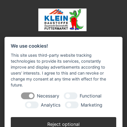
Impressum
Datenschutz
Widerruf-Formular
We use cookies!
Cookie-Einstellungen ändern
This site uses third-party website tracking
technologies to provide its services, constantly
Baustoffe Werner Klein GmbH
improve and display advertisements according to
In der Brückenwiese 9-13
users' interests. I agree to this and can revoke or
53639 Königswinter-Oberpleis
change my consent at any time with effect for the
Telefon Baustoffe: 0 22 44 / 92 10 - 0
future.
Telefon Baumarkt: 0 22 44 / 92 10 - 30
Mail:
info(at)baustoffe-klein.de
Necessary
Functional
Analytics
Marketing
Baustoffhandel
Montag - Freitag 07.00 - 17.00 Uhr
Samstag 07.30 - 13.00 Uhr
Reject optional