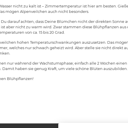
Wasser nicht zu kalt ist – Zimmertemperatur ist hier am besten. Gieß
– das mögen Alpenveilchen auch nicht besonders.
t Du darauf achten, dass Deine Blümchen nicht der direkten Sonne a
ll ist aber nicht zu warm wird. Zwar stammen diese Blühpflanzen au
mperaturen von ca. 15 bis 20 Grad.
nveilchen hohen Temperaturschwankungen auszusetzen. Das mögen 
mer, welches nur schwach geheizt wird. Aber stelle sie nicht direkt 
anken.
en nur während der Wachstumsphase; einfach alle 2 Wochen einen
Damit haben sie genug Kraft, um viele schöne Blüten auszubilden.
inen Blühpflanzen!